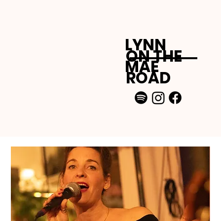
LYNN
ON THE
MAE
ROAD