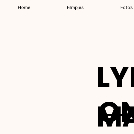
Home
Filmpjes
Foto's
LY
ON
M