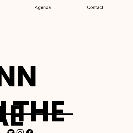
Agenda
Contact
NN
 THE
AE